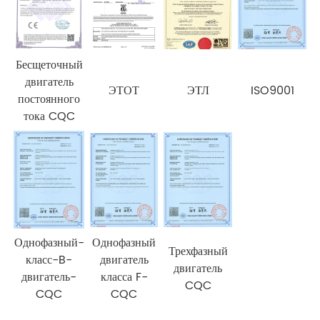
Бесщеточный
двигатель
ЭТОТ
ЭТЛ
ISO9001
постоянного
тока CQC
Однофазный-
Однофазный
Трехфазный
класс-B-
двигатель
двигатель
двигатель-
класса F-
CQC
CQC
CQC