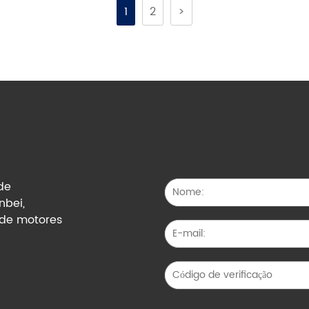
1
2
>
 de
nbei,
 de motores