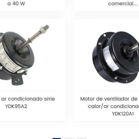
a 40 W
comercial...
 ar condicionado série
Motor de ventilador d
YDK95A2
calor/ar condiciona
YDK120A1