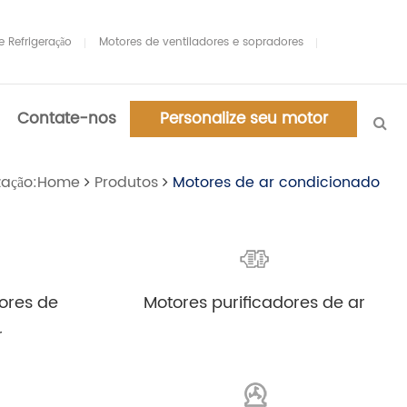
 Refrigeração
Motores de ventiladores e sopradores
Contate-nos
Personalize seu motor
ização:Home
Produtos
Motores de ar condicionado
Personalize seus motores
Personalize seus motores
e sopradores agora!
e sopradores agora!
ores de
Motores purificadores de ar
r
Telefone:86-18961159127
Telefone:86-18961159127
E-mail:chenyifei@carlyi.com
E-mail:chenyifei@carlyi.com