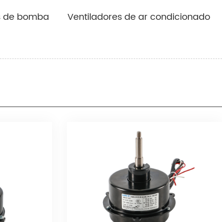
Whatsapp: 86-18961159127
Whatsapp: 86-18961159127
es de bomba
Ventiladores de ar condicionado