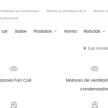
entiladores de condensador
Motores purificadores de ar
Motores de
 condicionado
Lar
Sobre
Produtos
Honra
Notícias
Sua local
ores Fan Coil
ícias da indústria
otores Fan Coil
Motores de ventilad
ores purificadores de ar
condensado
ores de ventiladores e
radores