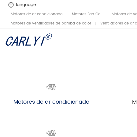
language
Motores de ar condicionado
Motores Fan Coil
Motores de v
Motores de ventiladores de bomba de calor
Ventiladores de ar
Motores de ar condicionado
Notícias da empresa
Mot
Not
Motores de ar condicionado
M
Motores de ventiladores de
Mot
condensador
Motores de Refrigeração
Mot
sop