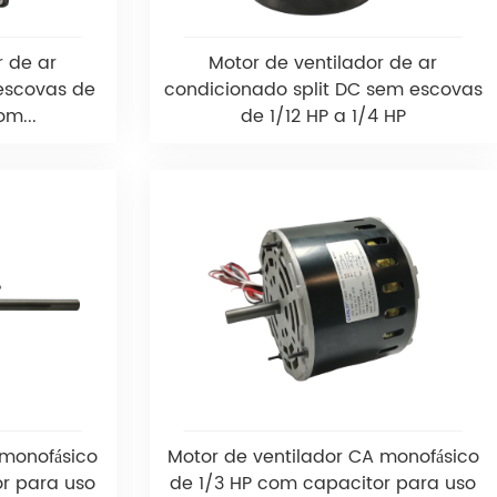
r de ar
Motor de ventilador de ar
escovas de
condicionado split DC sem escovas
om...
de 1/12 HP a 1/4 HP
 monofásico
Motor de ventilador CA monofásico
r para uso
de 1/3 HP com capacitor para uso