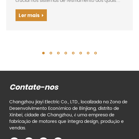
crucial nos sistemas de resfriamento dos quais
dependemos todos os dias. Seja em nossas
casas, empresas ou instalações industriais, os
Ler mais
motores de refrigeração são a força motriz por
trás...
Contate-nos
Changzhou jiayi Electric Co., LTD., localizada na Zona de
Desenvolvimento Econômico de Binjiang, distrito de
Xinbei, cidade de Changzhou, é uma empresa de
fabricação de motores que integra design, produção e
vendas.