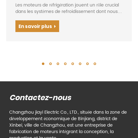
Les moteurs de réfrigération jouent un rôle crucial
dans les systèmes de refroidissement dont nous
dépendons au quotidien. Que ce soit dans nos
maisons, nos entreprises ou nos installations
En savoir plus
industrielles, les moteurs de réfrigération sont la
force motrice de nos systèmes de refroidissement.
Contactez-nous
Changzhou jiayi Electric Co., LTD., située dans la zone de
développement économique de Binjiang, district de
Xinbei, ville de Changzhou, est une entreprise de
fabrication de moteurs intégrant la conception, la