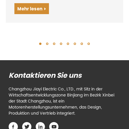
wir uns täglich verlassen. Ob in unseren Häusern,
Unternehmen oder Industrieanlagen,
Mehr lesen
Kältemaschinenmotoren sind die treibende Kraft
hinter...
Kontaktieren Sie uns
Changzhou Jiayi Electric Co., LTD., mit Sitz in der
Wirtschaftsentwicklungszone Binjiang im Bezirk Xinbei
der Stadt Changzhou, ist ein
Motorenherstellungsunternehmen, das Design,
Produktion und Vertrieb integriert.