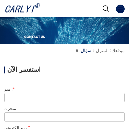
موقعك: المنزل
سؤال
استفسر الآن
*
اسم:
متحرك:
*
بريد إلكتروني: