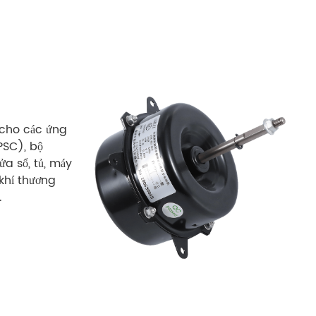
 cho các ứng
PSC), bộ
a sổ, tủ, máy
 khí thương
.