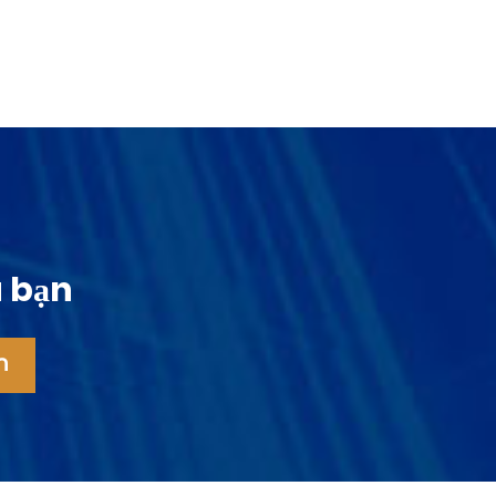
a bạn
n