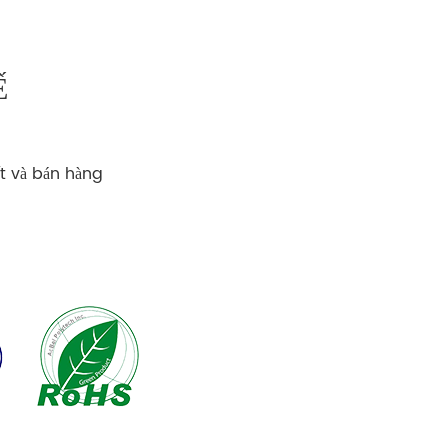
Ế
ất và bán hàng