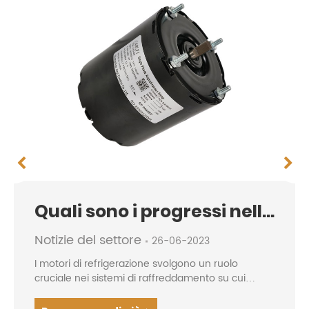
Quali sono i progressi nella refrigerazione...
Notizie del settore
26-06-2023
I motori di refrigerazione svolgono un ruolo
cruciale nei sistemi di raffreddamento su cui
facciamo affidamento ogni giorno. Che si tratti
delle nostre case, aziende o strutture industriali, i