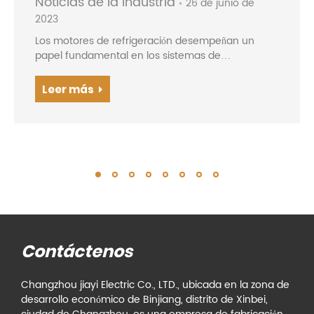
Noticias de la industria
26 de junio de
2023
Los motores de refrigeración desempeñan un
papel fundamental en los sistemas de
refrigeración de los que dependemos todos los
días. Ya sea en nuestros hogares, empresas o
Leer más
instalaciones industriales, los motores de
refrigeración son la fuerza motriz...
Contáctenos
Changzhou jiayi Electric Co., LTD., ubicada en la zona de
desarrollo económico de Binjiang, distrito de Xinbei,